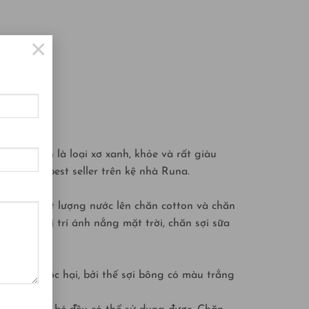
×
n đậu nành là loại xơ xanh, khỏe và rất giàu
 đang là best seller trên kệ nhà Runa.
 khi đổ một lượng nước lên chăn cotton và chăn
ới cùng vị trí ánh nắng mặt trời, chăn sợi sữa
á chất độc hại, bởi thế sợi bông có màu trắng