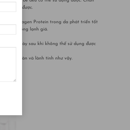
 cảm, da em bé đều có thể sử dụng được. Chăn
 vi khuẩn được.
 thích Collagen Protein trong da phát triển tốt
ng ngày đông lạnh giá.
 chất liệu này sau khi không thể sử dụng được
liệu an toàn và lành tính như vậy.