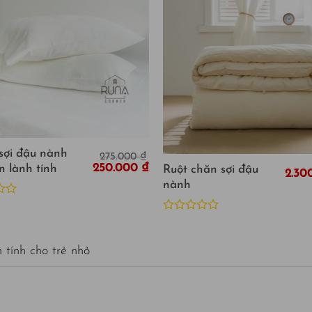
 sợi đậu nành
275.000
₫
250.000
₫
n lành tính
Ruột chăn sợi đậu
2.30
nành
Được
xếp
hạng
 tính cho trẻ nhỏ
0
5
sao