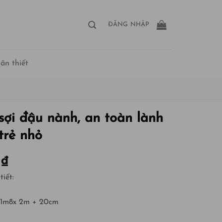
ĐĂNG NHẬP
ân thiết
sợi đậu nành, an toàn lành
trẻ nhỏ
0
₫
tiết:
/1m8x 2m + 20cm