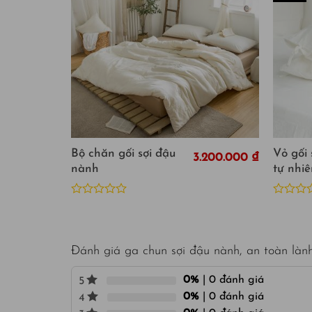
Bộ chăn gối sợi đậu
Vỏ gối
3.200.000
₫
nành
tự nhiê
Được
Được
xếp
xếp
hạng
hạng
0
0
5
5
Đánh giá ga chun sợi đậu nành, an toàn lành
sao
sao
0%
| 0 đánh giá
5
0%
| 0 đánh giá
4