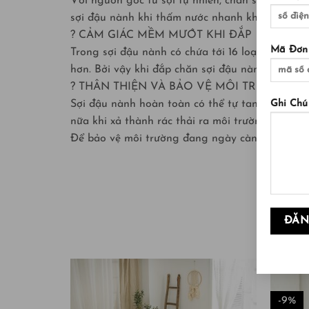
Với nguồn gốc từ sợi tự nhiên, chăn sợi đậu nà
sợi đậu nành khi thấm nước nhanh khô nên hoàn
? CẢM GIÁC MỀM MƯỚT KHI ĐẮP
Mã Đơn
Trong sợi đậu nành có chứa tới 16 loại Axit Amin
hơn. Bởi vậy khi đắp chăn sợi đậu nành luôn c
? THÂN THIỆN VÀ BẢO VỆ MÔI TRƯỜNG.
Sợi đậu nành hoàn toàn có thể tự tan, tự tiêu 
Ghi Chú
nữa khi xả thành rác thải ra môi trường có thể
Để bảo vệ môi trường đang ngày càng biến đổi t
-9%