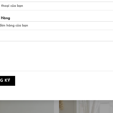
nh Soybean an toàn, thân thiện với mọi làn da. Dù là da nhạy
 toàn không có mùi hôi, không thể là địa điểm cư ngụ của của
 Hàng
 tồn tại trong xơ đậu. 16 loại Axit Amin này có công dụng kích
ho cảm giác mềm mướt và bảo vệ làn da bớt khô ráp trong nhữ
hủy trong môi trường sống. Bởi vậy những chiếc chăn cũ làm từ
 tự phân hủy mà không làm ô nhiễm không khí, môi trường.
rở nên xấu hơn, con người nên hướng tới sử dụng những chất 
GỢI Ý SẢN PHẨM