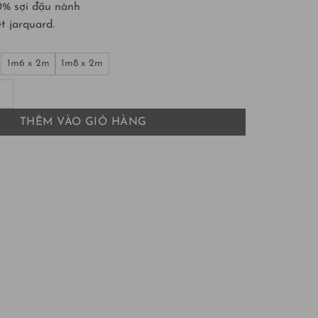
00% sợi đậu nành
t jarquard.
1m6 x 2m
1m8 x 2m
nành, an toàn lành tính cho trẻ nhỏ số lượng
THÊM VÀO GIỎ HÀNG