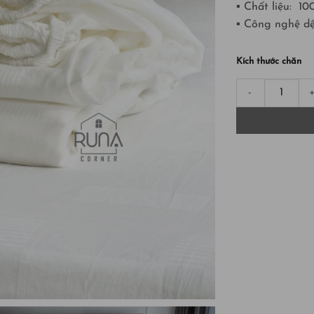
▪ Chất liệu: 1
▪ Công nghệ dệ
Kích thước chăn
ga chun sợi đậu 