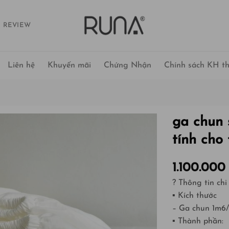
 REVIEW
Liên hệ
Khuyến mãi
Chứng Nhận
Chính sách KH th
g
ga chun 
tính cho 
1.100.00
? Thông tin chi 
▪ Kích thước
– Ga chun 1m6
▪ Thành phần: