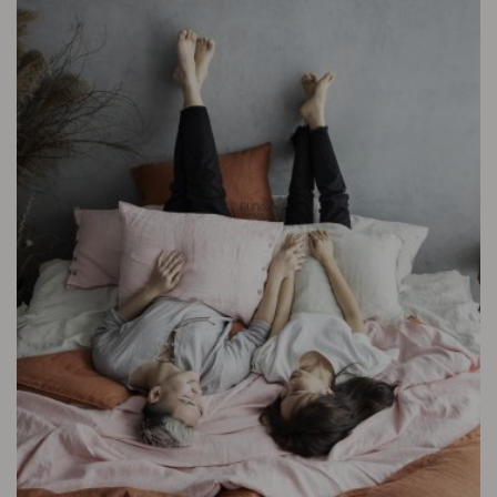
Không áp dụng nếu:
Sản phẩm đã qua sử dụng
Quá thời hạn 15 ngày
Không đúng sản phẩm ban đầu
🛒 Đặt Ngay Chăn ga Bamboo – Dịu êm từ thiên nhiên,
Chạm nhẹ vào giấc ngủ