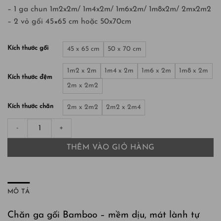
– 1 ga chun 1m2x2m/ 1m4x2m/ 1m6x2m/ 1m8x2m/ 2mx2m2
– 2 vỏ gối 45×65 cm hoặc 50x70cm
Kích thước gối
45 x 65 cm
50 x 70 cm
1m2 x 2m
1m4 x 2m
1m6 x 2m
1m8 x 2m
Kích thước đệm
2m x 2m2
Kích thước chăn
2m x 2m2
2m2 x 2m4
Bộ chăn ga gối Bamboo 4 món màu Olive Green số lượng
THÊM VÀO GIỎ HÀNG
MÔ TẢ
Chăn ga gối Bamboo – mềm dịu, mát lành tự