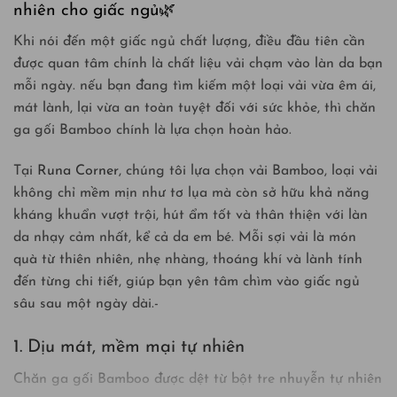
nhiên cho giấc ngủ🌿
Khi nói đến một giấc ngủ chất lượng, điều đầu tiên cần
được quan tâm chính là chất liệu vải chạm vào làn da bạn
mỗi ngày. nếu bạn đang tìm kiếm một loại vải vừa êm ái,
mát lành, lại vừa an toàn tuyệt đối với sức khỏe, thì chăn
ga gối Bamboo chính là lựa chọn hoàn hảo.
Tại
Runa Corner
, chúng tôi lựa chọn vải Bamboo, loại vải
không chỉ mềm mịn như tơ lụa mà còn sở hữu khả năng
kháng khuẩn vượt trội, hút ẩm tốt và thân thiện với làn
da nhạy cảm nhất, kể cả da em bé. Mỗi sợi vải là món
quà từ thiên nhiên, nhẹ nhàng, thoáng khí và lành tính
đến từng chi tiết, giúp bạn yên tâm chìm vào giấc ngủ
sâu sau một ngày dài.-
1. Dịu mát, mềm mại tự nhiên
Chăn ga gối Bamboo được dệt từ bột tre nhuyễn tự nhiên