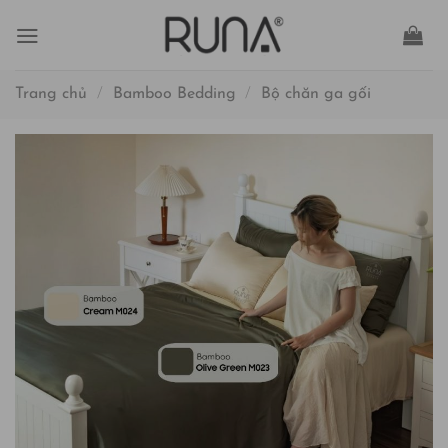
Bỏ
qua
nội
dung
Trang chủ
/
Bamboo Bedding
/
Bộ chăn ga gối