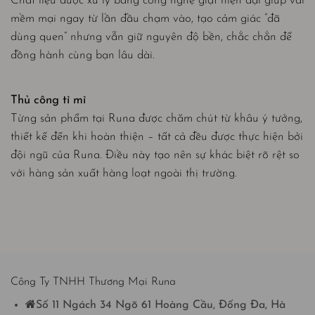
Chất liệu được xử lý bằng công nghệ giặt hiện đại giúp vải
mềm mại ngay từ lần đầu chạm vào, tạo cảm giác “đã
dùng quen” nhưng vẫn giữ nguyên độ bền, chắc chắn để
đồng hành cùng bạn lâu dài.
Thủ công tỉ mỉ
Từng sản phẩm tại Runa được chăm chút từ khâu ý tưởng,
thiết kế đến khi hoàn thiện – tất cả đều được thực hiện bởi
đội ngũ của Runa. Điều này tạo nên sự khác biệt rõ rệt so
với hàng sản xuất hàng loạt ngoài thị trường.
Công Ty TNHH Thương Mại Runa
Số 11 Ngách 34 Ngõ 61 Hoàng Cầu, Đống Đa, Hà