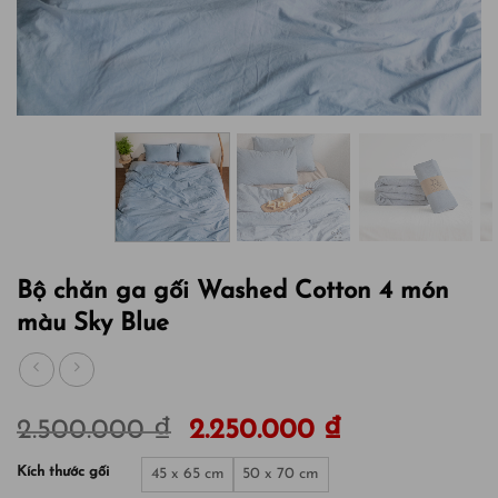
Bộ chăn ga gối Washed Cotton 4 món
màu Sky Blue
2.500.000
₫
2.250.000
₫
Kích thước gối
45 x 65 cm
50 x 70 cm