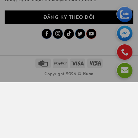
Đăng ký để nhận tin khuyến mãi từ Runa
ĐĂNG KÝ THEO DÕI
Copyright 2026 ©
Runa