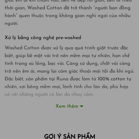
giác êm ái khi chạm vào, đến vẻ đẹp tối giản, bền bỉ theo
thời gian, Washed Cotton đã trở thành “người bạn đồng
hành” quen thuộc trong không gian nghỉ ngơi của nhiều
người.
Xử lý bằng công nghệ pre-washed
Washed Cotton được xử lý qua quá trình giặt trước đặc
biệt, giúp bề mặt vải trở nên mềm mại tự nhiên, hạn chế
tình trạng xù lông, bạc vải. Càng sử dụng, chất vải càng
trở nên êm ái, mang lại cảm giác thoải mái tối đa khi ngủ.
Đặc biệt, sản phẩm tại Runa được làm từ
100% cotton
tự
nhiên, sợi bông mềm mại, lành tính cho làn da, phù hợp
cả với những người có làn da nhạy cảm.
Xem thêm
Sở hữu độ thoáng khí vượt trội
Nhờ cấu trúc sợi vải thoáng, Washed Cotton có khả năng
thấm hút mồ hôi hiệu quả, giúp duy trì sự khô ráo và
thoải mái suốt đêm. Điều này đặc biệt phù hợp với khí
GỢI Ý SẢN PHẨM