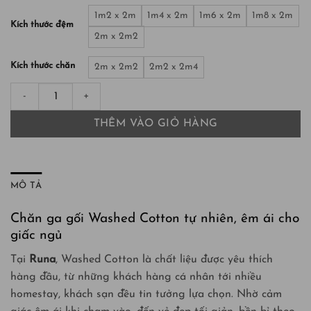
1m2 x 2m
1m4 x 2m
1m6 x 2m
1m8 x 2m
Kích thước đệm
2m x 2m2
Kích thước chăn
2m x 2m2
2m2 x 2m4
Bộ chăn ga gối Washed Cotton 4 món màu Sky Blue số lượng
THÊM VÀO GIỎ HÀNG
MÔ TẢ
Chăn ga gối Washed Cotton tự nhiên, êm ái cho
giấc ngủ
Tại
Runa
, Washed Cotton là chất liệu được yêu thích
hàng đầu, từ những khách hàng cá nhân tới nhiều
homestay, khách sạn đều tin tưởng lựa chọn. Nhờ cảm