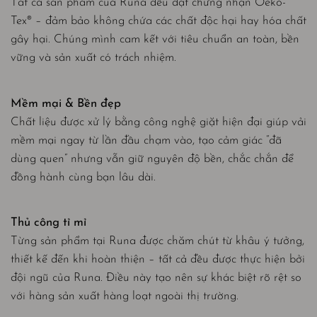
Tất cả sản phẩm của Runa đều đạt chứng nhận Oeko-
Tex® – đảm bảo không chứa các chất độc hại hay hóa chất
gây hại. Chúng mình cam kết với tiêu chuẩn an toàn, bền
vững và sản xuất có trách nhiệm.
Mềm mại & Bền đẹp
Chất liệu được xử lý bằng công nghệ giặt hiện đại giúp vải
mềm mại ngay từ lần đầu chạm vào, tạo cảm giác “đã
dùng quen” nhưng vẫn giữ nguyên độ bền, chắc chắn để
đồng hành cùng bạn lâu dài.
Thủ công tỉ mỉ
Từng sản phẩm tại Runa được chăm chút từ khâu ý tưởng,
thiết kế đến khi hoàn thiện – tất cả đều được thực hiện bởi
đội ngũ của Runa. Điều này tạo nên sự khác biệt rõ rệt so
với hàng sản xuất hàng loạt ngoài thị trường.