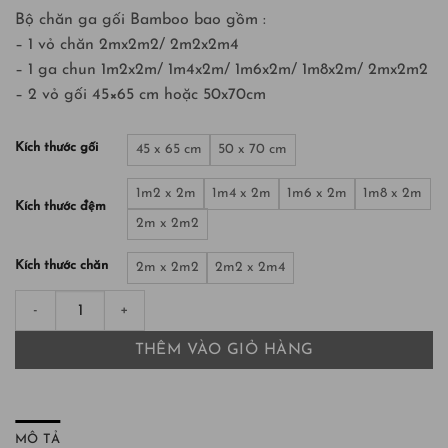
Bộ chăn ga gối Bamboo bao gồm :
– 1 vỏ chăn 2mx2m2/ 2m2x2m4
– 1 ga chun 1m2x2m/ 1m4x2m/ 1m6x2m/ 1m8x2m/ 2mx2m2
– 2 vỏ gối 45×65 cm hoặc 50x70cm
Kích thước gối
45 x 65 cm
50 x 70 cm
1m2 x 2m
1m4 x 2m
1m6 x 2m
1m8 x 2m
Kích thước đệm
2m x 2m2
Kích thước chăn
2m x 2m2
2m2 x 2m4
Bộ chăn ga gối Bamboo 4 món chần màu Xám nhạt số lượng
THÊM VÀO GIỎ HÀNG
MÔ TẢ