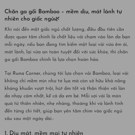
Chăn ga gối Bamboo – mềm dịu, mát lành tự
nhiên cho giấc ngủ🌿
Khi nói đến một giấc ngủ chất lượng, điều đầu tiên cần
được quan tâm chính là chất liệu vải chạm vào làn da bạn
mỗi ngày. nếu bạn đang tìm kiếm một loại vải vừa êm ái,
mát lành, lại vừa an toàn tuyệt đối với sức khỏe, thì chăn
ga gối Bamboo chính là lựa chọn hoàn hảo.
Tại
Runa Corner
, chúng tôi lựa chọn vải Bamboo, loại vải
không chỉ mềm mịn như tơ lụa mà còn sở hữu khả năng
kháng khuẩn vượt trội, hút ẩm tốt và thân thiện với làn
da nhạy cảm nhất, kể cả da em bé. Mỗi sợi vải là món
quà từ thiên nhiên, nhẹ nhàng, thoáng khí và lành tính
đến từng chi tiết, giúp bạn yên tâm chìm vào giấc ngủ
sâu sau một ngày dài.-
1. Dịu mát, mềm mại tự nhiên