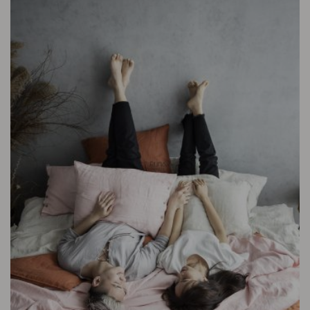
Bảo hành: Lỗi sản xuất (đường may, khóa, chỉ…)
Đổi trả: Trong vòng 30 ngày kể từ khi nhận hàng
Không áp dụng nếu:
Sản phẩm đã qua sử dụng
Quá thời hạn 15 ngày
Không đúng sản phẩm ban đầu
🛒 Đặt Ngay Chăn ga Bamboo – Dịu êm từ thiên nhiên,
Chạm nhẹ vào giấc ngủ