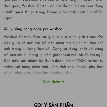
giác êm ái khi chạm vào, đến vẻ đẹp tối giản, bền bỉ theo
thời gian, Washed Cotton đã trở thành “người bạn đồng
hành” quen thuộc trong không gian nghỉ ngơi của nhiều
người.
Xử lý bằng công nghệ pre-washed
Washed Cotton được xử lý qua quá trình giặt trước đặc
biệt, giúp bề mặt vải trở nên mềm mại tự nhiên, hạn chế
tình trạng xù lông, bạc vải. Càng sử dụng, chất vải càng
trở nên êm ái, mang lại cảm giác thoải mái tối đa khi ngủ.
Đặc biệt, sản phẩm tại Runa được làm từ
100% cotton
tự
nhiên, sợi bông mềm mại, lành tính cho làn da, phù hợp
cả với những người có làn da nhạy cảm.
Xem thêm
Sở hữu độ thoáng khí vượt trội
Nhờ cấu trúc sợi vải thoáng, Washed Cotton có khả năng
thấm hút mồ hôi hiệu quả, giúp duy trì sự khô ráo và
thoải mái suốt đêm. Điều này đặc biệt phù hợp với khí
GỢI Ý SẢN PHẨM