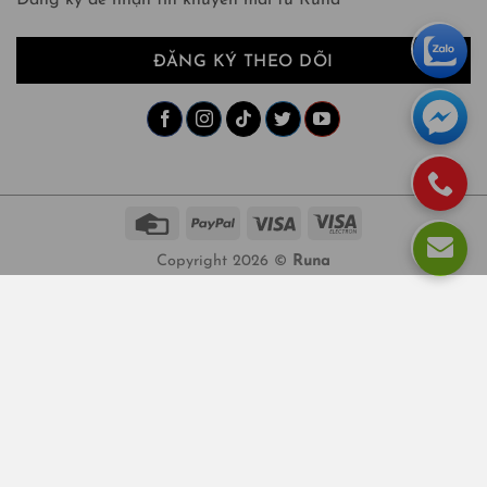
Đăng ký để nhận tin khuyến mãi từ Runa
ĐĂNG KÝ THEO DÕI
Copyright 2026 ©
Runa