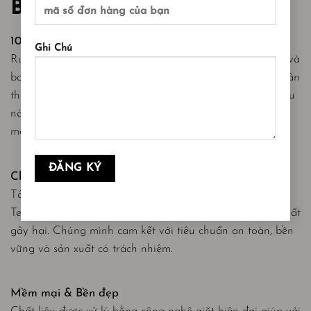
BENEFITS
100% Cotton & Bamboo Quality
Ghi Chú
Runa tập trung vào những chất liệu tinh túy như cotton và
bamboo, mang lại cảm giác thoải mái, thoáng mát và thân
thiện với làn da. Bằng cách tập trung vào những chất liệu
này, chúng mình không ngừng nâng cao chất lượng để
mang đến trải nghiệm ngủ tốt nhất cho bạn.
Chứng nhận OEKO-TEX®
Tất cả sản phẩm của Runa đều đạt chứng nhận Oeko-
Tex® – đảm bảo không chứa các chất độc hại hay hóa chất
gây hại. Chúng mình cam kết với tiêu chuẩn an toàn, bền
vững và sản xuất có trách nhiệm.
Mềm mại & Bền đẹp