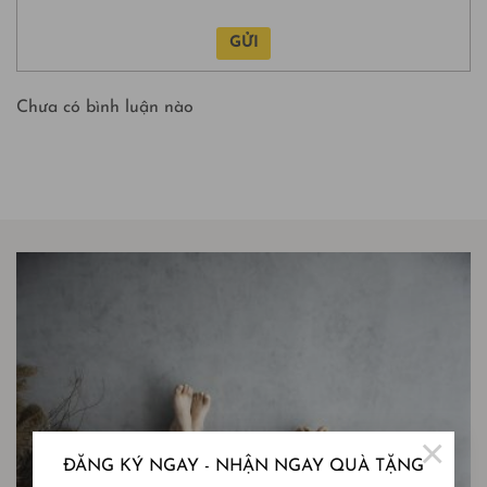
Sản phẩm đã qua sử dụng
GỬI
Không đúng sản phẩm ban đầu
Chưa có bình luận nào
🛒
Đặt Ngay Chăn ga Washed Cotton – Dịu êm từ thiên
nhiên, Chạm nhẹ vào giấc ngủ
×
ĐĂNG KÝ NGAY - NHẬN NGAY QUÀ TẶNG