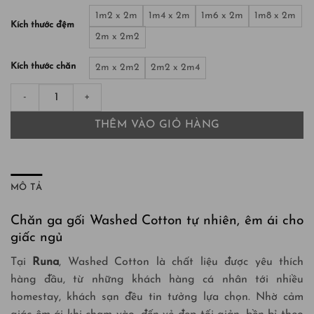
1m2 x 2m
1m4 x 2m
1m6 x 2m
1m8 x 2m
Kích thước đệm
2m x 2m2
Kích thước chăn
2m x 2m2
2m2 x 2m4
Bộ chăn ga gối Washed Cotton 4 món màu Brown Gingham số l
THÊM VÀO GIỎ HÀNG
MÔ TẢ
Chăn ga gối Washed Cotton tự nhiên, êm ái cho
giấc ngủ
Tại
Runa
, Washed Cotton là chất liệu được yêu thích
hàng đầu, từ những khách hàng cá nhân tới nhiều
homestay, khách sạn đều tin tưởng lựa chọn. Nhờ cảm