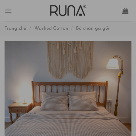
Bỏ
qua
nội
dung
Trang chủ
/
Washed Cotton
/
Bộ chăn ga gối