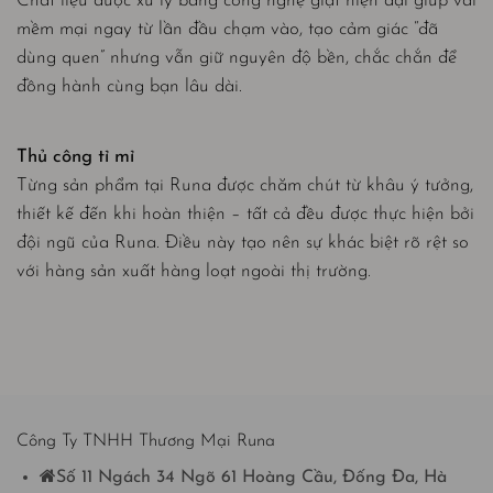
Chất liệu được xử lý bằng công nghệ giặt hiện đại giúp vải
mềm mại ngay từ lần đầu chạm vào, tạo cảm giác “đã
dùng quen” nhưng vẫn giữ nguyên độ bền, chắc chắn để
đồng hành cùng bạn lâu dài.
Thủ công tỉ mỉ
Từng sản phẩm tại Runa được chăm chút từ khâu ý tưởng,
thiết kế đến khi hoàn thiện – tất cả đều được thực hiện bởi
đội ngũ của Runa. Điều này tạo nên sự khác biệt rõ rệt so
với hàng sản xuất hàng loạt ngoài thị trường.
Công Ty TNHH Thương Mại Runa
Số 11 Ngách 34 Ngõ 61 Hoàng Cầu, Đống Đa, Hà