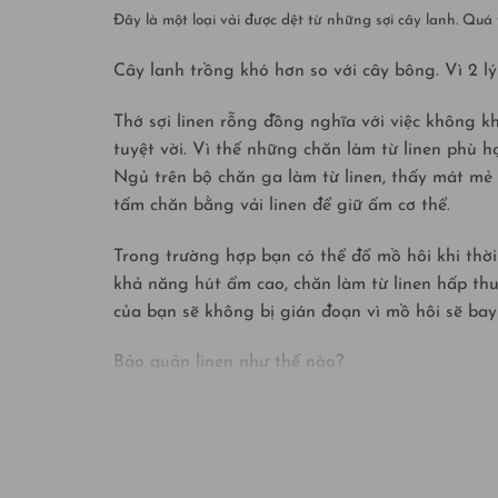
Đây là một loại vải được dệt từ những sợi cây lanh. Quá 
Cây lanh trồng khó hơn so với cây bông. Vì 2 lý
Thớ sợi linen rỗng đồng nghĩa với việc không kh
tuyệt vời. Vì thế những chăn làm từ linen phù h
Ngủ trên bộ chăn ga làm từ linen, thấy mát mẻ 
tấm chăn bằng vải linen để giữ ấm cơ thể.
Trong trường hợp bạn có thể đổ mồ hôi khi thời
khả năng hút ẩm cao, chăn làm từ linen hấp thu
của bạn sẽ không bị gián đoạn vì mồ hôi sẽ bay
Bảo quản linen như thế nào?
Bên cạnh mang lại sự thoải mái mà bạn mong muố
sử dụng và bảo quản đúng cách. Bạn có thể thoả
mềm mại hơn chứ không làm hư hại đi.