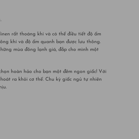
.
inen rất thoáng khí và có thể điều tiết độ ẩm
 không khí và độ ẩm quanh bạn được lưu thông.
g những mùa đông lạnh giá, đắp cho mình một
ựa chọn hoàn hảo cho bạn một đêm ngon giấc! Với
hoát ra khỏi cơ thể. Chu kỳ giấc ngủ tự nhiên
ịu.
hể dùng chúng một thời gian rất dài nếu biết
 giặt giũ này chỉ làm cho vải linen trở nên