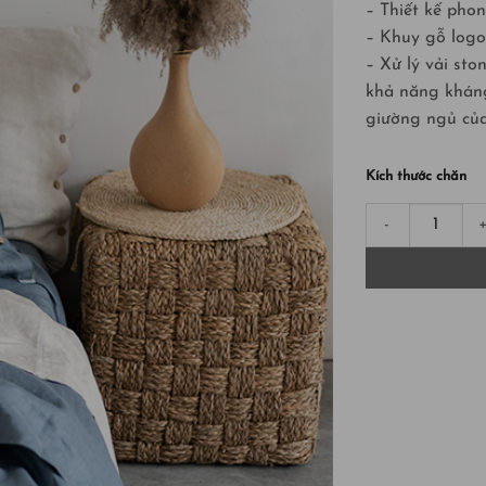
– Thiết kế pho
– Khuy gỗ log
– Xử lý vải sto
khả năng kháng
giường ngủ của
Kích thước chăn
Bộ chăn ga gối 