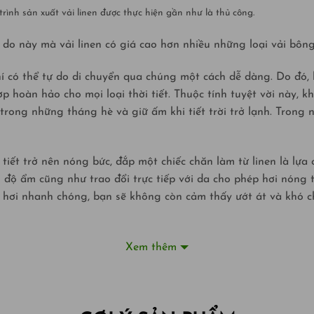
trình sản xuất vải linen được thực hiện gần như là thủ công.
 do này mà vải linen có giá cao hơn nhiều những loại vải bông
í có thể tự do di chuyển qua chúng một cách dễ dàng. Do đó, l
ợp hoàn hảo cho mọi loại thời tiết. Thuộc tính tuyệt vời này,
trong những tháng hè và giữ ấm khi tiết trời trở lạnh. Tron
 tiết trở nên nóng bức, đắp một chiếc chăn làm từ linen là l
 độ ẩm cũng như trao đổi trực tiếp với da cho phép hơi nóng t
 hơi nhanh chóng, bạn sẽ không còn cảm thấy ướt át và khó ch
Xem thêm
n, vải linen rất bền chắc với độ đàn hồi thấp. Chúng ta có t
i mái giặt sạch chăn của mình một hoặc hai tuần một lần. Việc