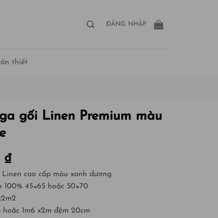
ĐĂNG NHẬP
ân thiết
ga gối Linen Premium màu
e
0
₫
 Linen cao cấp màu xanh dương
en 100% 45×65 hoặc 50×70
mx2m2
m8 hoặc 1m6 x2m đệm 20cm