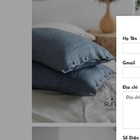
Họ Tên
Gmail
Địa chỉ
Số Điện