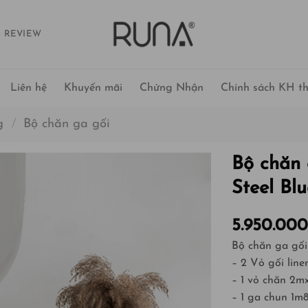
 REVIEW
Liên hệ
Khuyến mãi
Chứng Nhận
Chính sách KH th
g
/
Bộ chăn ga gối
Bộ chăn 
Steel Blu
5.950.00
Bộ chăn ga gối
– 2 Vỏ gối lin
– 1 vỏ chăn 2
– 1 ga chun 1