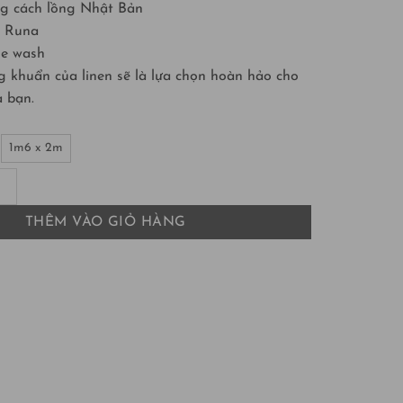
ng cách lồng Nhật Bản
o Runa
ne wash
 khuẩn của linen sẽ là lựa chọn hoàn hảo cho
 bạn.
1m6 x 2m
Linen Premium màu Steel Blue số lượng
THÊM VÀO GIỎ HÀNG