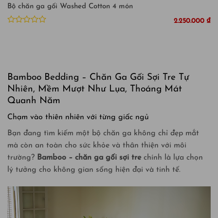
Bộ chăn ga gối Washed Cotton 4 món
2.250.000
₫
Được
xếp
hạng
0
5
sao
Bamboo Bedding – Chăn Ga Gối Sợi Tre Tự
Nhiên, Mềm Mượt Như Lụa, Thoáng Mát
Quanh Năm
Chạm vào thiên nhiên với từng giấc ngủ
Bạn đang tìm kiếm một bộ chăn ga không chỉ đẹp mắt
mà còn an toàn cho sức khỏe và thân thiện với môi
trường?
Bamboo – chăn ga gối sợi tre
chính là lựa chọn
lý tưởng cho không gian sống hiện đại và tinh tế.