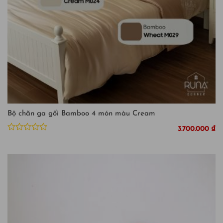
Bộ chăn ga gối Bamboo 4 món màu Cream
3.700.000
₫
Được
xếp
hạng
0
5
sao