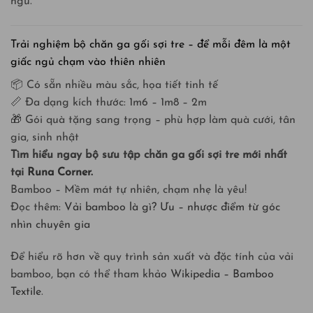
ngủ.
Trải nghiệm bộ chăn ga gối sợi tre – để mỗi đêm là một
giấc ngủ chạm vào thiên nhiên
📦 Có sẵn nhiều màu sắc, họa tiết tinh tế
📏 Đa dạng kích thước: 1m6 – 1m8 – 2m
🎁 Gói quà tặng sang trọng – phù hợp làm quà cưới, tân
gia, sinh nhật
Tìm hiểu ngay bộ sưu tập chăn ga gối sợi tre mới nhất
tại
Runa Corner.
Bamboo – Mềm mát tự nhiên, chạm nhẹ là yêu!
Đọc thêm:
Vải bamboo là gì? Ưu – nhược điểm từ góc
nhìn chuyên gia
Để hiểu rõ hơn về quy trình sản xuất và đặc tính của vải
bamboo, bạn có thể tham khảo
Wikipedia – Bamboo
Textile
.