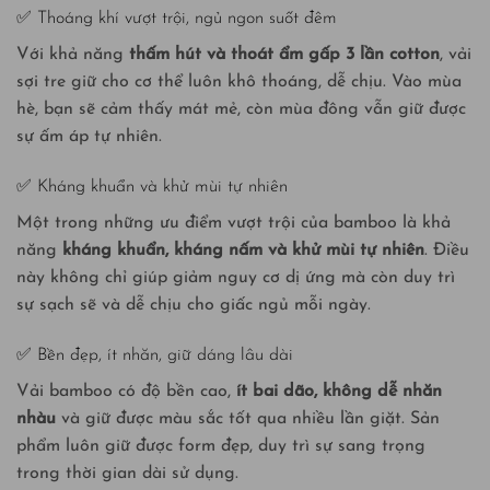
✅ Thoáng khí vượt trội, ngủ ngon suốt đêm
Với khả năng
thấm hút và thoát ẩm gấp 3 lần cotton
, vải
sợi tre giữ cho cơ thể luôn khô thoáng, dễ chịu. Vào mùa
hè, bạn sẽ cảm thấy mát mẻ, còn mùa đông vẫn giữ được
sự ấm áp tự nhiên.
✅ Kháng khuẩn và khử mùi tự nhiên
Một trong những ưu điểm vượt trội của bamboo là khả
năng
kháng khuẩn, kháng nấm và khử mùi tự nhiên
. Điều
này không chỉ giúp giảm nguy cơ dị ứng mà còn duy trì
sự sạch sẽ và dễ chịu cho giấc ngủ mỗi ngày.
✅ Bền đẹp, ít nhăn, giữ dáng lâu dài
Vải bamboo có độ bền cao,
ít bai dão, không dễ nhăn
nhàu
và giữ được màu sắc tốt qua nhiều lần giặt. Sản
phẩm luôn giữ được form đẹp, duy trì sự sang trọng
trong thời gian dài sử dụng.