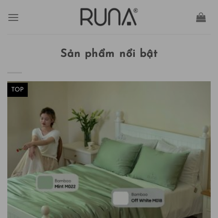
Bỏ
qua
nội
dung
Sản phẩm nổi bật
TOP