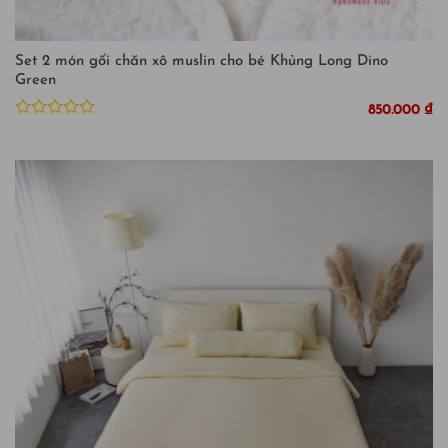
Set 2 món gối chăn xô muslin cho bé Khủng Long Dino
Green
850.000
₫
Được
xếp
hạng
0
5
sao