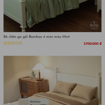
Bộ chăn ga gối Bamboo 4 món màu Mint
3.700.000
₫
Được
xếp
hạng
0
5
sao